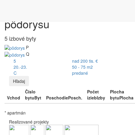
Výber bytu podľa
pôdorysu
5 izbové byty
P
Q
5
nad 200 tis. €
20.-23.
50 - 75 m2
C
predané
Hľadaj
Číslo
Počet
Plocha
Vchod
bytu
Byt
Poschodie
Posch.
izieb
Izby
bytu
Plocha
* apartmán
Realizované projekty