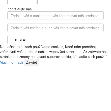
Kontaktujte nás
Zadajte
váš
e-
Zadajte
mail
váš
a
telefón
bude
ODOSLAŤ
a
vás
bude
Na našich stránkach používame cookies, ktoré nám pomáhajú
kontaktovať
vás
zefektívniť Vašu prácu s našimi webovými stránkami. Ak zotrváte na
náš
kontaktovať
stránke bez zmeny nastavení súborov cookie, súhlasíte s ich použitím.
predajca
náš
Viac informácií
Zavrieť
predajca