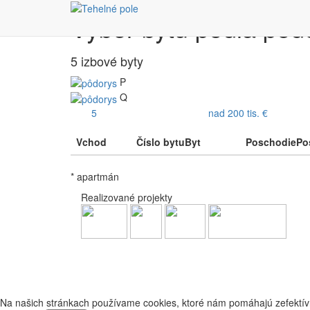
Výber bytu podľa pôd
5 izbové byty
P
Q
5
nad 200 tis. €
Vchod
Číslo bytu
Byt
Poschodie
Po
* apartmán
Realizované projekty
Na našich stránkach používame cookies, ktoré nám pomáhajú zefektívn