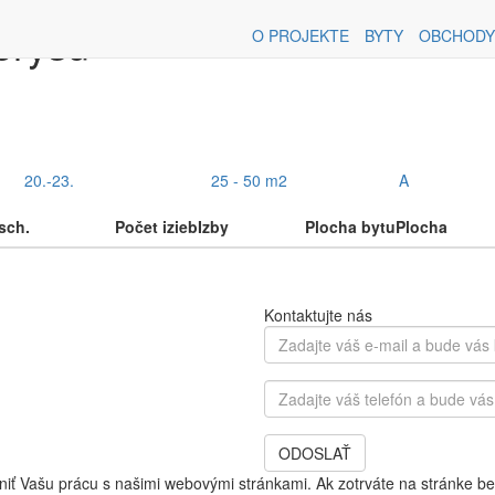
orysu
O PROJEKTE
BYTY
OBCHODY
20.-23.
25 - 50 m2
A
sch.
Počet izieb
Izby
Plocha bytu
Plocha
Kontaktujte nás
Zadajte
váš
e-
Zadajte
mail
váš
a
telefón
bude
ODOSLAŤ
a
vás
bude
iť Vašu prácu s našimi webovými stránkami. Ak zotrváte na stránke be
kontaktovať