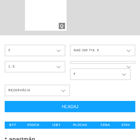
Q
5
NAD 200 TIS. €
1.-5.
F
REZERVÁCIA
HĽADAJ
BYT
POSCH.
IZBY
PLOCHA
CENA
STAV
* apartmán