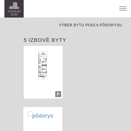
Tog
nav
VÝBER BYTU PODĽA PÔDORYSU
5 IZBOVÉ BYTY
P