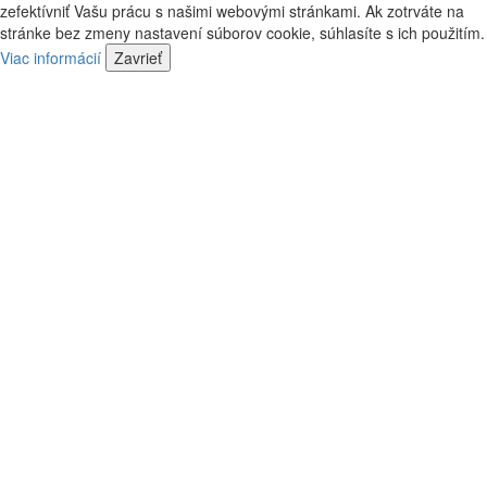
vás
zefektívniť Vašu prácu s našimi webovými stránkami. Ak zotrváte na
náš
kontaktovať
stránke bez zmeny nastavení súborov cookie, súhlasíte s ich použitím.
predajca
náš
Viac informácií
Zavrieť
predajca