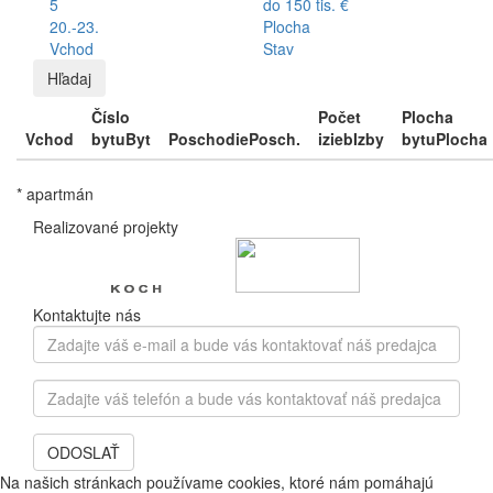
5
do 150 tis. €
20.-23.
Plocha
Vchod
Stav
Hľadaj
Číslo
Počet
Plocha
Vchod
bytu
Byt
Poschodie
Posch.
izieb
Izby
bytu
Plocha
* apartmán
Realizované projekty
Kontaktujte nás
Zadajte
váš
e-
Zadajte
mail
váš
a
telefón
bude
ODOSLAŤ
a
vás
bude
Na našich stránkach používame cookies, ktoré nám pomáhajú
kontaktovať