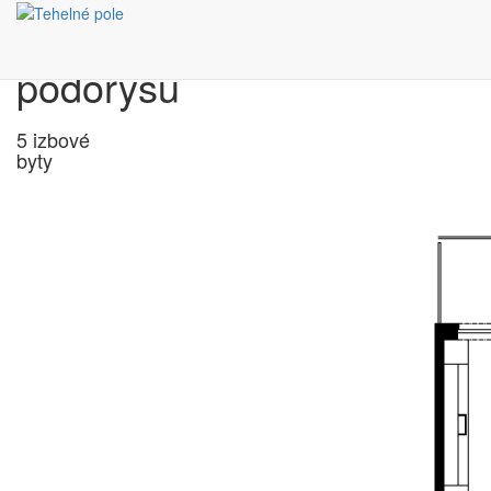
Výber bytu podľa
pôdorysu
5 izbové
byty