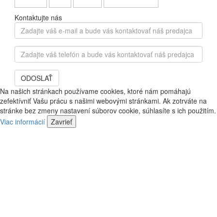
Kontaktujte nás
Zadajte
váš
e-
Zadajte
mail
váš
a
telefón
bude
ODOSLAŤ
a
vás
bude
Na našich stránkach používame cookies, ktoré nám pomáhajú
kontaktovať
vás
zefektívniť Vašu prácu s našimi webovými stránkami. Ak zotrváte na
náš
kontaktovať
stránke bez zmeny nastavení súborov cookie, súhlasíte s ich použitím.
predajca
náš
Viac informácií
Zavrieť
predajca