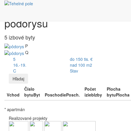
Výber bytu podľa
pôdorysu
5 izbové byty
P
Q
5
do 150 tis. €
16.-19.
nad 100 m2
C
Stav
Hľadaj
Číslo
Počet
Plocha
Vchod
bytu
Byt
Poschodie
Posch.
izieb
Izby
bytu
Plocha
* apartmán
Realizované projekty