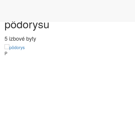
Výber bytu podľa
pôdorysu
5 izbové byty
P