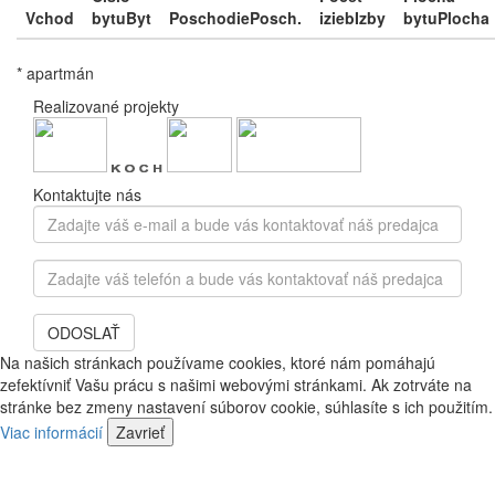
Vchod
bytu
Byt
Poschodie
Posch.
izieb
Izby
bytu
Plocha
* apartmán
Realizované projekty
Kontaktujte nás
Zadajte
váš
e-
Zadajte
mail
váš
a
telefón
bude
ODOSLAŤ
a
vás
bude
Na našich stránkach používame cookies, ktoré nám pomáhajú
kontaktovať
vás
zefektívniť Vašu prácu s našimi webovými stránkami. Ak zotrváte na
náš
kontaktovať
stránke bez zmeny nastavení súborov cookie, súhlasíte s ich použitím.
predajca
náš
Viac informácií
Zavrieť
predajca