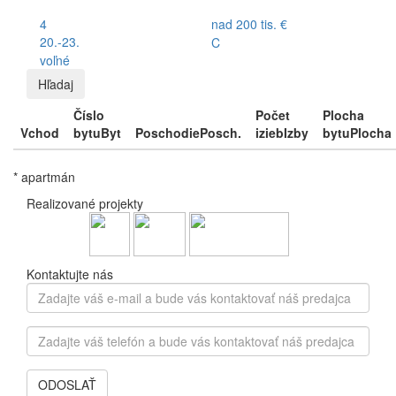
4
nad 200 tis. €
20.-23.
C
voľné
Hľadaj
Číslo
Počet
Plocha
Vchod
bytu
Byt
Poschodie
Posch.
izieb
Izby
bytu
Plocha
* apartmán
Realizované projekty
Kontaktujte nás
Zadajte
váš
e-
Zadajte
mail
váš
a
telefón
bude
ODOSLAŤ
a