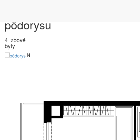
Výber bytu podľa
pôdorysu
4 izbové
byty
N