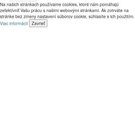
vás
bude
Na našich stránkach používame cookies, ktoré nám pomáhajú
kontaktovať
vás
zefektívniť Vašu prácu s našimi webovými stránkami. Ak zotrváte na
náš
kontaktovať
stránke bez zmeny nastavení súborov cookie, súhlasíte s ich použitím.
predajca
náš
Viac informácií
Zavrieť
predajca