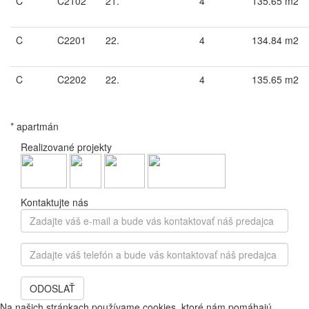
C
C2102
21.
4
135.65 m2
C
C2201
22.
4
134.84 m2
C
C2202
22.
4
135.65 m2
* apartmán
Realizované projekty
Kontaktujte nás
Zadajte
váš
e-
Zadajte
mail
váš
a
telefón
bude
ODOSLAŤ
a
vás
bude
Na našich stránkach používame cookies, ktoré nám pomáhajú