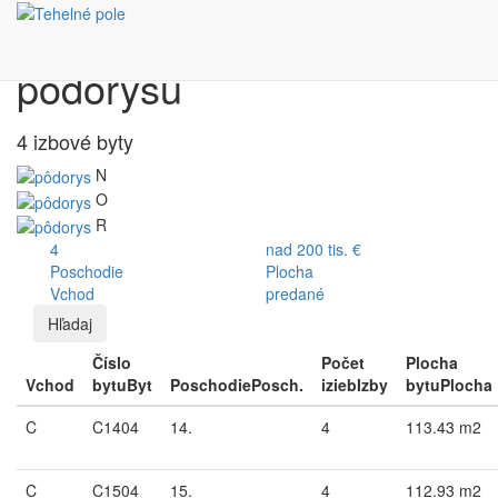
Výber bytu podľa
pôdorysu
4 izbové byty
N
O
R
4
nad 200 tis. €
Poschodie
Plocha
Vchod
predané
Hľadaj
Číslo
Počet
Plocha
Vchod
bytu
Byt
Poschodie
Posch.
izieb
Izby
bytu
Plocha
C
C1404
14.
4
113.43 m2
C
C1504
15.
4
112.93 m2