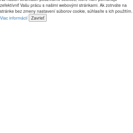
kontaktovať
vás
zefektívniť Vašu prácu s našimi webovými stránkami. Ak zotrváte na
náš
kontaktovať
stránke bez zmeny nastavení súborov cookie, súhlasíte s ich použitím.
predajca
náš
Viac informácií
Zavrieť
predajca