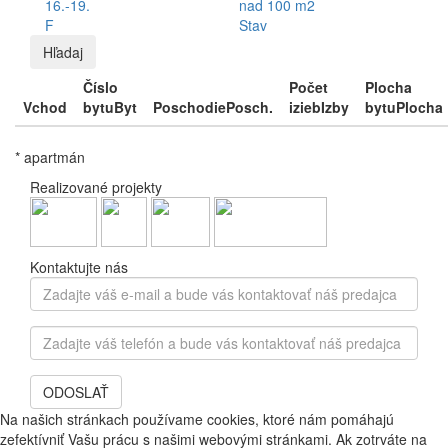
16.-19.
nad 100 m2
F
Stav
Hľadaj
Číslo
Počet
Plocha
Vchod
bytu
Byt
Poschodie
Posch.
izieb
Izby
bytu
Plocha
* apartmán
Realizované projekty
Kontaktujte nás
Zadajte
váš
e-
Zadajte
mail
váš
a
telefón
bude
ODOSLAŤ
a
vás
bude
Na našich stránkach používame cookies, ktoré nám pomáhajú
kontaktovať
vás
zefektívniť Vašu prácu s našimi webovými stránkami. Ak zotrváte na
náš