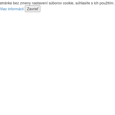
kontaktovať
stránke bez zmeny nastavení súborov cookie, súhlasíte s ich použitím.
predajca
náš
Viac informácií
Zavrieť
predajca