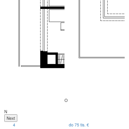
O
R
N
Next
4
do 75 tis. €