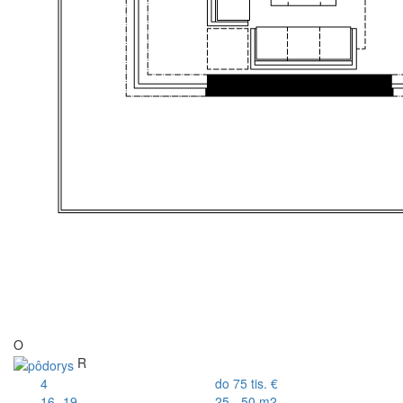
O
R
4
do 75 tis. €
16.-19.
25 - 50 m2