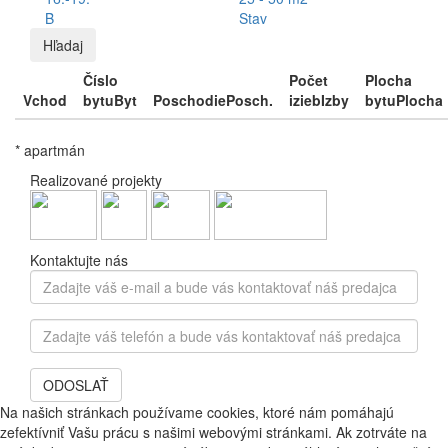
B
Stav
Hľadaj
Číslo
Počet
Plocha
Vchod
bytu
Byt
Poschodie
Posch.
izieb
Izby
bytu
Plocha
* apartmán
Realizované projekty
Kontaktujte nás
Zadajte
váš
e-
Zadajte
mail
váš
a
telefón
bude
ODOSLAŤ
a
vás
bude
Na našich stránkach používame cookies, ktoré nám pomáhajú
kontaktovať
vás
zefektívniť Vašu prácu s našimi webovými stránkami. Ak zotrváte na
náš
kontaktovať