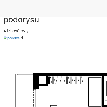
Výber bytu podľa
pôdorysu
4 izbové byty
N