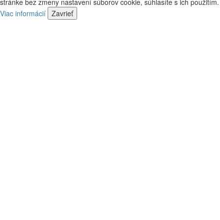
stránke bez zmeny nastavení súborov cookie, súhlasíte s ich použitím.
predajca
náš
Viac informácií
Zavrieť
predajca