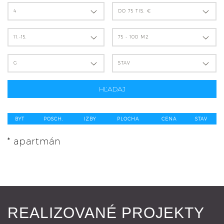
4
DO 75 TIS. €
11.-15.
75 - 100 M2
G
STAV
HĽADAJ
BYT
POSCH.
IZBY
PLOCHA
CENA
STAV
* apartmán
REALIZOVANÉ PROJEKTY