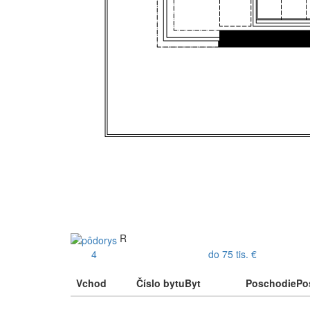
R
4
do 75 tis. €
Vchod
Číslo bytu
Byt
Poschodie
Po