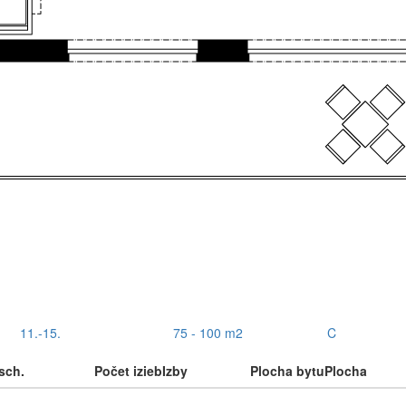
11.-15.
75 - 100 m2
C
sch.
Počet izieb
Izby
Plocha bytu
Plocha