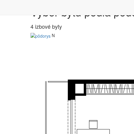
Výber bytu podľa pôd
4 izbové byty
N