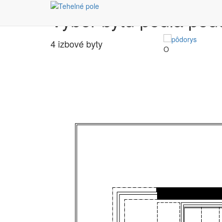
Výber bytu podľa pôd
4 izbové byty
O