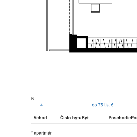
N
4
do 75 tis. €
Vchod
Číslo bytu
Byt
Poschodie
Po
* apartmán