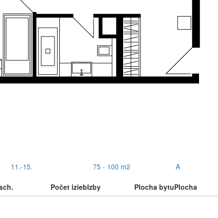
11.-15.
75 - 100 m2
A
sch.
Počet izieb
Izby
Plocha bytu
Plocha