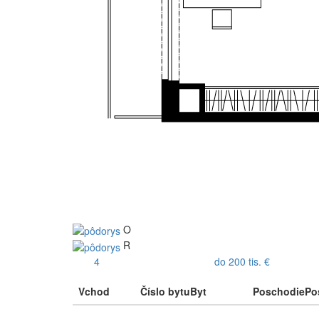
O
R
4
do 200 tis. €
Vchod
Číslo bytu
Byt
Poschodie
Po