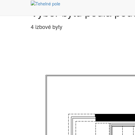
Výber bytu podľa pôd
4 izbové byty