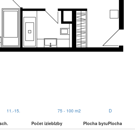
11.-15.
75 - 100 m2
D
sch.
Počet izieb
Izby
Plocha bytu
Plocha