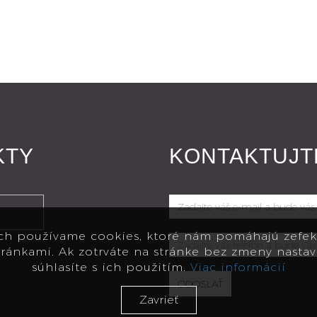
KTY
KONTAKTUJT
Zadajte
váš
ch používame cookies, ktoré nám pomáhajú zefekt
Zadajte
e-
ránkami. Ak zotrváte na stránke bez zmeny nastav
váš
mail
súhlasíte s ich použitím.
Viac informácií
telefón
a
ODOSLAŤ
Zavrieť
a
bude