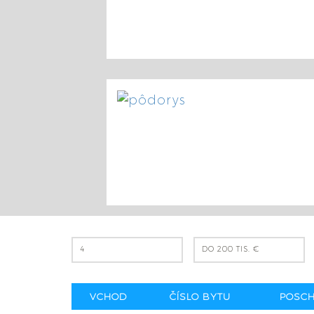
4
DO 200 TIS. €
VCHOD
ČÍSLO BYTU
POSCH