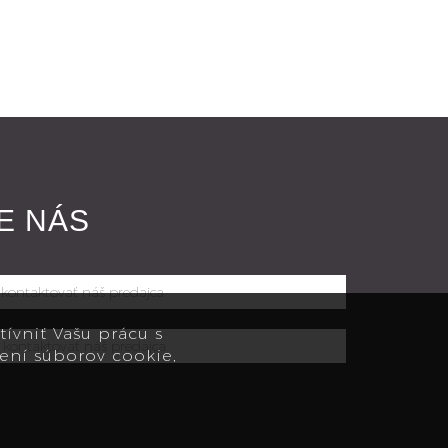
E NÁS
ívniť Vašu prácu s
ení súborov cookie,