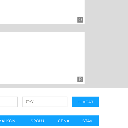
O
R
HĽADAJ
STAV
BALKÓN
SPOLU
CENA
STAV