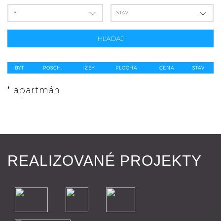
B
STAV
HĽADAJ
BYT
POSCH.
IZBY
PLOCHA
CENA
STAV
* apartmán
REALIZOVANÉ PROJEKTY