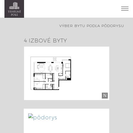
To
nav
VÝBER BYTU PODĽA PÔDORYSU
4 IZBOVÉ BYTY
N