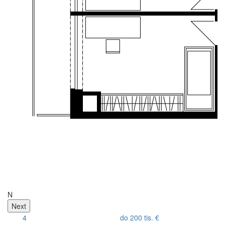
R
N
Next
4
do 200 tis. €