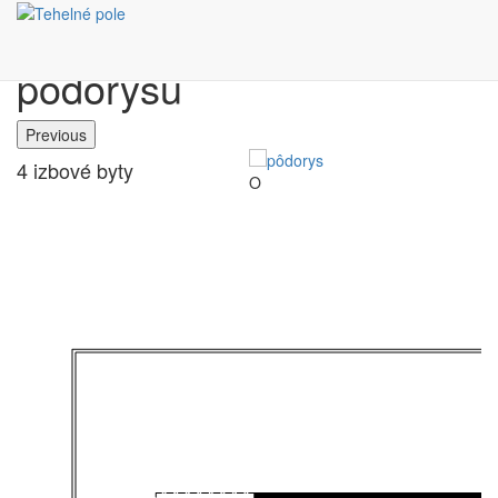
Výber bytu podľa
pôdorysu
Previous
4 izbové byty
O