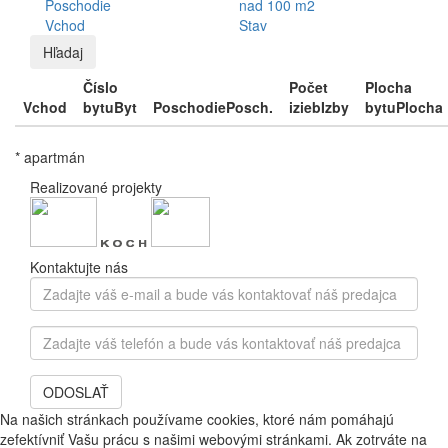
Poschodie
nad 100 m2
Vchod
Stav
Hľadaj
Číslo
Počet
Plocha
Vchod
bytu
Byt
Poschodie
Posch.
izieb
Izby
bytu
Plocha
* apartmán
Realizované projekty
Kontaktujte nás
Zadajte
váš
e-
Zadajte
mail
váš
a
telefón
bude
ODOSLAŤ
a
vás
bude
Na našich stránkach používame cookies, ktoré nám pomáhajú
kontaktovať
vás
zefektívniť Vašu prácu s našimi webovými stránkami. Ak zotrváte na
náš