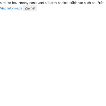
kontaktovať
stránke bez zmeny nastavení súborov cookie, súhlasíte s ich použitím.
predajca
náš
Viac informácií
Zavrieť
predajca