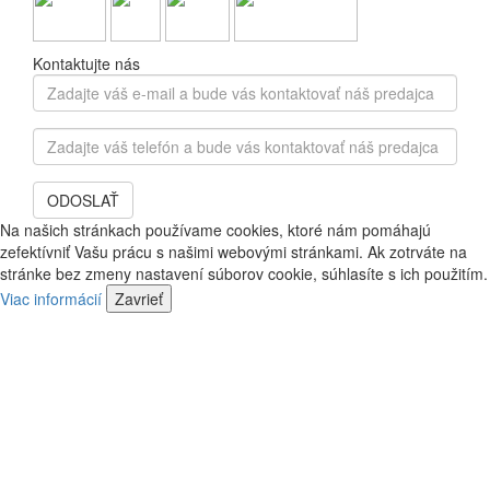
Kontaktujte nás
Zadajte
váš
e-
Zadajte
mail
váš
a
telefón
bude
ODOSLAŤ
a
vás
bude
Na našich stránkach používame cookies, ktoré nám pomáhajú
kontaktovať
vás
zefektívniť Vašu prácu s našimi webovými stránkami. Ak zotrváte na
náš
kontaktovať
stránke bez zmeny nastavení súborov cookie, súhlasíte s ich použitím.
predajca
náš
Viac informácií
Zavrieť
predajca