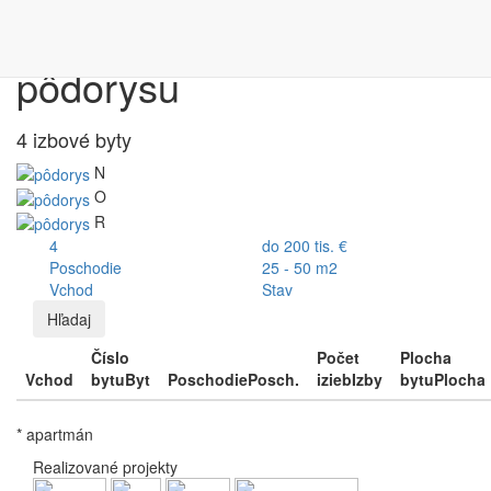
Výber bytu podľa
pôdorysu
4 izbové byty
N
O
R
4
do 200 tis. €
Poschodie
25 - 50 m2
Vchod
Stav
Hľadaj
Číslo
Počet
Plocha
Vchod
bytu
Byt
Poschodie
Posch.
izieb
Izby
bytu
Plocha
* apartmán
Realizované projekty