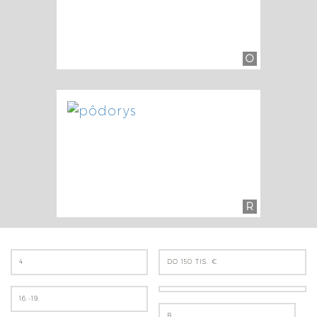
O
R
4
DO 150 TIS. €
16.-19.
B