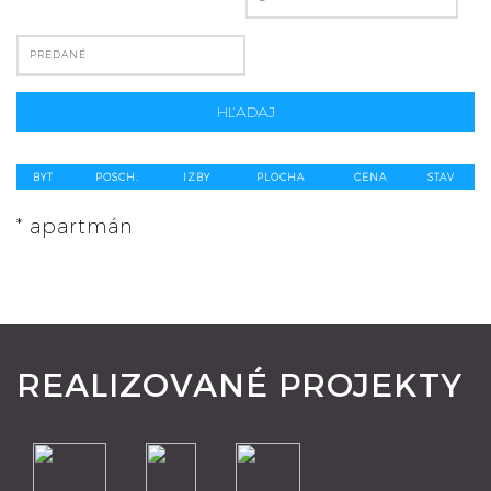
PREDANÉ
HĽADAJ
BYT
POSCH.
IZBY
PLOCHA
CENA
STAV
* apartmán
REALIZOVANÉ PROJEKTY