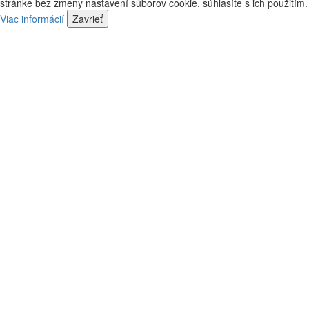
stránke bez zmeny nastavení súborov cookie, súhlasíte s ich použitím.
predajca
náš
Viac informácií
Zavrieť
predajca