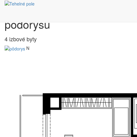
Výber bytu podľa
pôdorysu
4 izbové byty
N