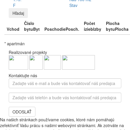
F
Stav
Hľadaj
Číslo
Počet
Plocha
Vchod
bytu
Byt
Poschodie
Posch.
izieb
Izby
bytu
Plocha
* apartmán
Realizované projekty
Kontaktujte nás
Zadajte
váš
e-
Zadajte
mail
váš
a
telefón
bude
ODOSLAŤ
a
vás
bude
Na našich stránkach používame cookies, ktoré nám pomáhajú
kontaktovať
vás
zefektívniť Vašu prácu s našimi webovými stránkami. Ak zotrváte na
náš
kontaktovať