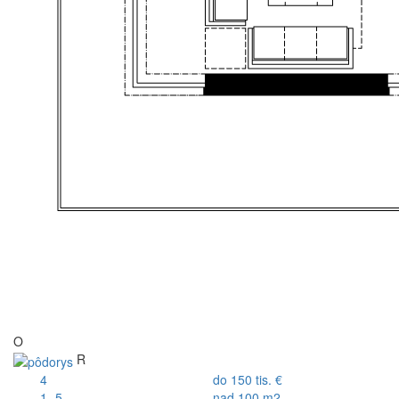
O
R
4
do 150 tis. €
1.-5.
nad 100 m2