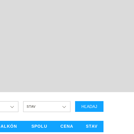
HĽADAJ
STAV
BALKÓN
SPOLU
CENA
STAV