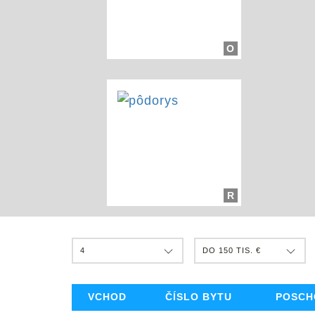
O
R
4
DO 150 TIS. €
VCHOD
ČÍSLO BYTU
POSCH