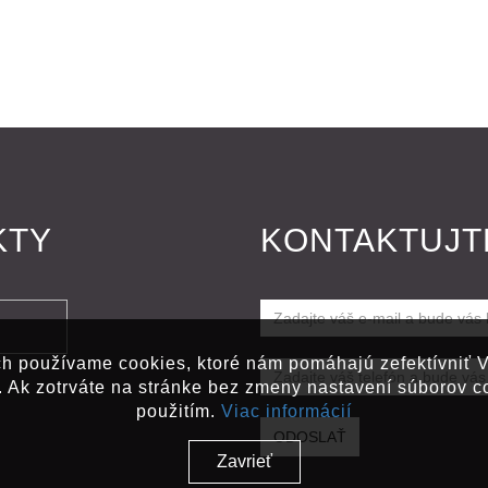
KTY
KONTAKTUJT
Zadajte
váš
ch používame cookies, ktoré nám pomáhajú zefektívniť V
Zadajte
e-
 Ak zotrváte na stránke bez zmeny nastavení súborov coo
váš
mail
použitím.
Viac informácií
telefón
a
ODOSLAŤ
Zavrieť
a
bude