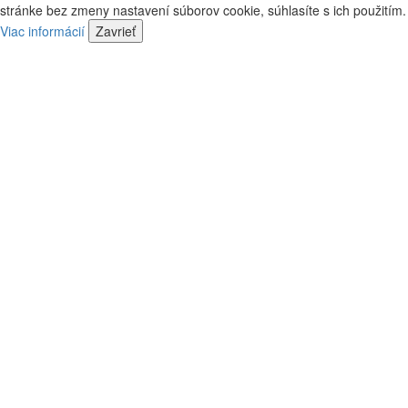
kontaktovať
stránke bez zmeny nastavení súborov cookie, súhlasíte s ich použitím.
predajca
náš
Viac informácií
Zavrieť
predajca