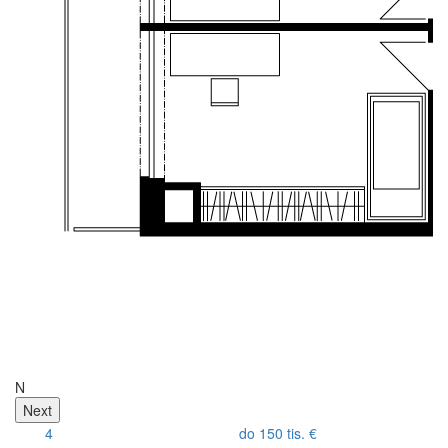
N
Next
4
do 150 tis. €