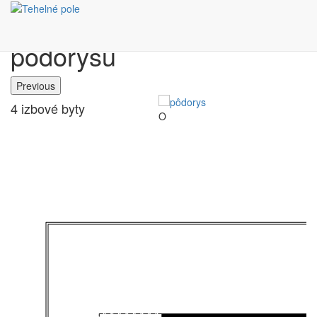
Výber bytu podľa
pôdorysu
Previous
4 izbové byty
O
R