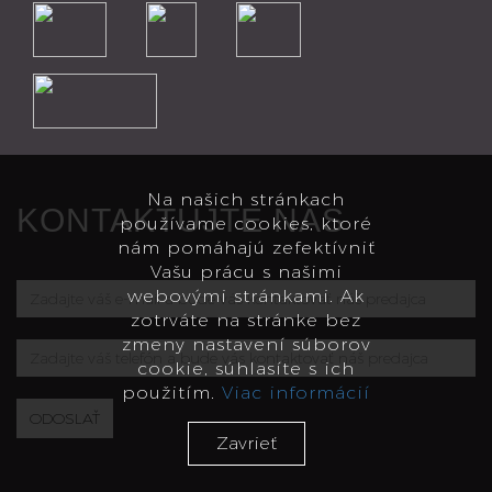
Na našich stránkach
KONTAKTUJTE NÁS
používame cookies, ktoré
nám pomáhajú zefektívniť
Vašu prácu s našimi
Zadajte
webovými stránkami. Ak
zotrváte na stránke bez
váš
zmeny nastavení súborov
Zadajte
e-
cookie, súhlasíte s ich
váš
mail
použitím.
Viac informácií
telefón
a
ODOSLAŤ
Zavrieť
a
bude
bude
vás