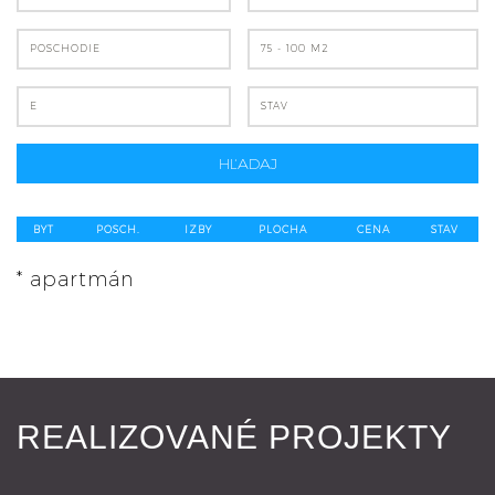
POSCHODIE
75 - 100 M2
E
STAV
HĽADAJ
BYT
POSCH.
IZBY
PLOCHA
CENA
STAV
* apartmán
REALIZOVANÉ PROJEKTY