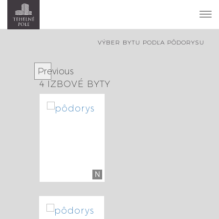
To
nav
VÝBER BYTU PODĽA PÔDORYSU
Previous
4 IZBOVÉ BYTY
N