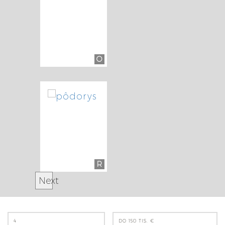
O
R
Next
4
DO 150 TIS. €