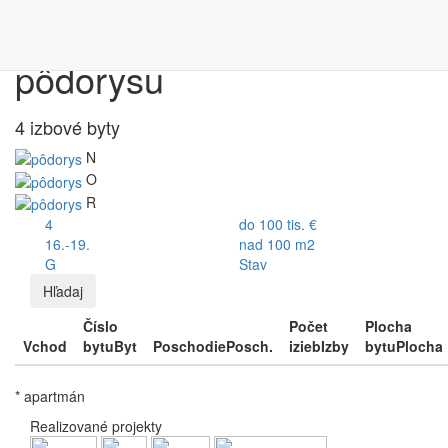
Výber bytu podľa
pôdorysu
4 izbové byty
N
O
R
4
do 100 tis. €
16.-19.
nad 100 m2
G
Stav
Hľadaj
Číslo
Počet
Plocha
Vchod
bytu
Byt
Poschodie
Posch.
izieb
Izby
bytu
Plocha
* apartmán
Realizované projekty