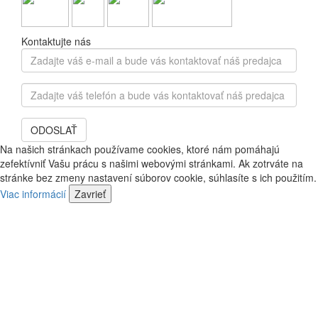
Kontaktujte nás
Zadajte
váš
e-
Zadajte
mail
váš
a
telefón
bude
ODOSLAŤ
a
vás
bude
Na našich stránkach používame cookies, ktoré nám pomáhajú
kontaktovať
vás
zefektívniť Vašu prácu s našimi webovými stránkami. Ak zotrváte na
náš
kontaktovať
stránke bez zmeny nastavení súborov cookie, súhlasíte s ich použitím.
predajca
náš
Viac informácií
Zavrieť
predajca