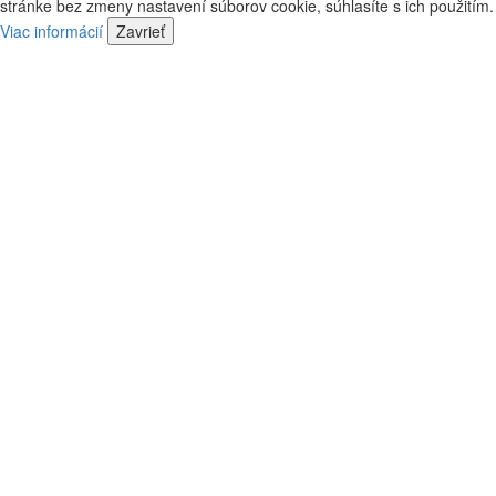
kontaktovať
stránke bez zmeny nastavení súborov cookie, súhlasíte s ich použitím.
predajca
náš
Viac informácií
Zavrieť
predajca