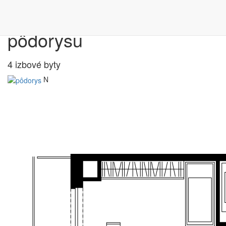
Výber bytu podľa
pôdorysu
4 izbové byty
N