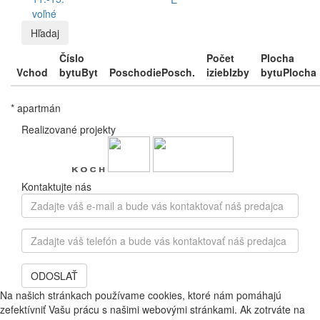
voľné
Hľadaj
Číslo
Počet
Plocha
Vchod
bytu
Byt
Poschodie
Posch.
izieb
Izby
bytu
Plocha
* apartmán
Realizované projekty
Kontaktujte nás
Zadajte
váš
e-
Zadajte
mail
váš
a
telefón
bude
ODOSLAŤ
a
vás
bude
Na našich stránkach používame cookies, ktoré nám pomáhajú
kontaktovať
vás
zefektívniť Vašu prácu s našimi webovými stránkami. Ak zotrváte na
náš