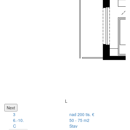
L
Next
3
nad 200 tis. €
6.-10.
50 - 75 m2
C
Stav