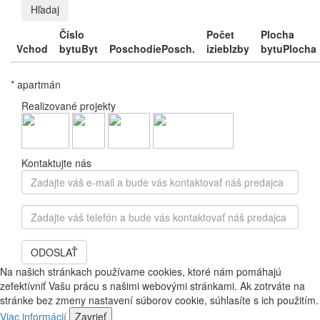
Hľadaj
Číslo
Počet
Plocha
Vchod
bytu
Byt
Poschodie
Posch.
izieb
Izby
bytu
Plocha
* apartmán
Realizované projekty
Kontaktujte nás
Zadajte
váš
e-
Zadajte
mail
váš
a
telefón
bude
ODOSLAŤ
a
vás
bude
Na našich stránkach používame cookies, ktoré nám pomáhajú
kontaktovať
vás
zefektívniť Vašu prácu s našimi webovými stránkami. Ak zotrváte na
náš
kontaktovať
stránke bez zmeny nastavení súborov cookie, súhlasíte s ich použitím.
predajca
náš
Viac informácií
Zavrieť