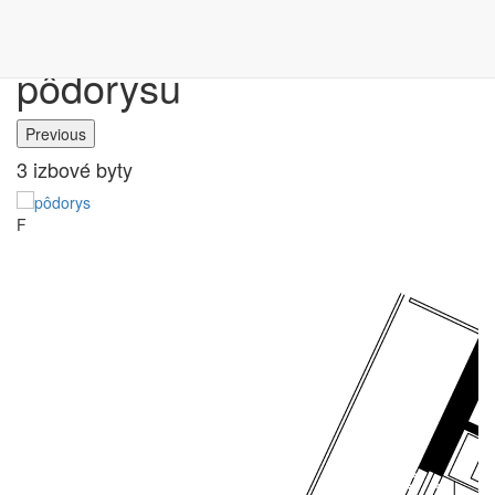
Výber bytu podľa
pôdorysu
Previous
3 izbové byty
M
F