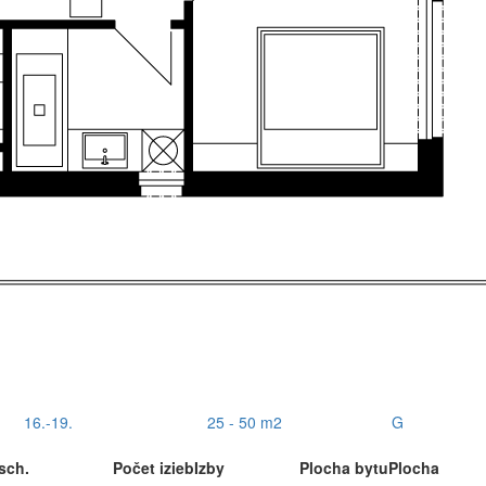
16.-19.
25 - 50 m2
G
sch.
Počet izieb
Izby
Plocha bytu
Plocha