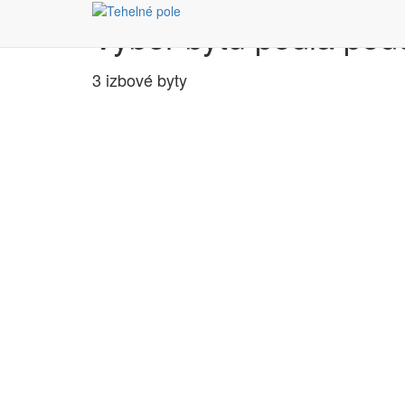
Výber bytu podľa pôd
3 izbové byty