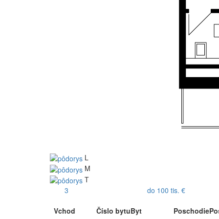
L
M
T
3
do 100 tis. €
Vchod
Číslo bytu
Byt
Poschodie
Po