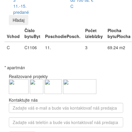
11.-15.
C
predané
Hľadaj
Číslo
Počet
Plocha
Vchod
bytu
Byt
Poschodie
Posch.
izieb
Izby
bytu
Plocha
C
C1106
11.
3
69.24 m2
* apartmán
Realizované projekty
Kontaktujte nás
Zadajte
váš
e-
Zadajte
mail
váš
a
telefón