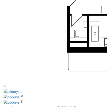
F
L
M
T
3
do 100 tis. €