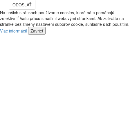
bude
ODOSLAŤ
a
vás
bude
Na našich stránkach používame cookies, ktoré nám pomáhajú
kontaktovať
vás
zefektívniť Vašu prácu s našimi webovými stránkami. Ak zotrváte na
náš
kontaktovať
stránke bez zmeny nastavení súborov cookie, súhlasíte s ich použitím.
predajca
náš
Viac informácií
Zavrieť
predajca