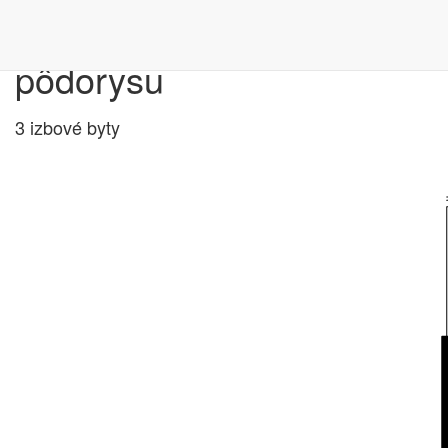
Výber bytu podľa
pôdorysu
3 izbové byty