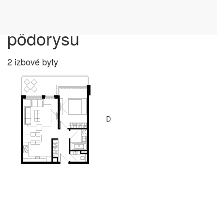
Výber bytu podľa
pôdorysu
2 izbové byty
D