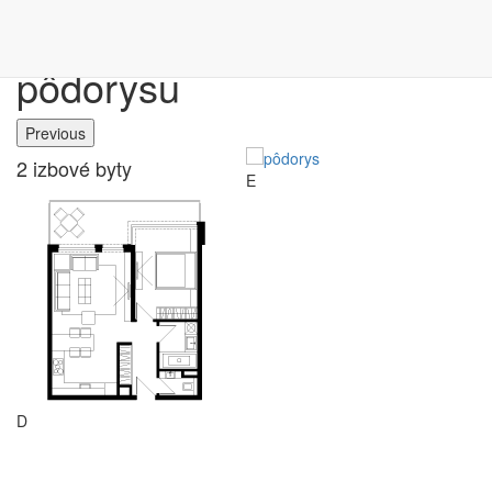
Výber bytu podľa
pôdorysu
Previous
2 izbové byty
E
D