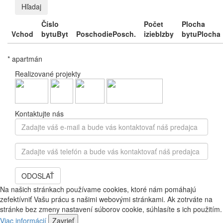
Hľadaj
Číslo
Počet
Plocha
Vchod
bytu
Byt
Poschodie
Posch.
izieb
Izby
bytu
Plocha
* apartmán
Realizované projekty
Kontaktujte nás
Zadajte
váš
e-
Zadajte
mail
váš
a
telefón
bude
ODOSLAŤ
a
vás
bude
Na našich stránkach používame cookies, ktoré nám pomáhajú
kontaktovať
vás
zefektívniť Vašu prácu s našimi webovými stránkami. Ak zotrváte na
náš
kontaktovať
stránke bez zmeny nastavení súborov cookie, súhlasíte s ich použitím.
predajca
náš
Viac informácií
Zavrieť