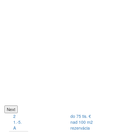
G
Next
2
do 75 tis. €
1.-5.
nad 100 m2
A
rezervácia