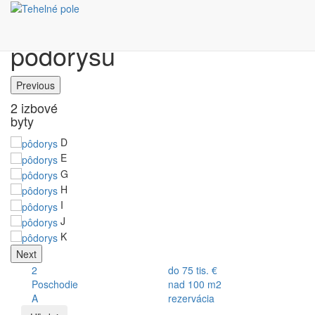
Výber bytu podľa
pôdorysu
Previous
2 izbové
byty
D
E
G
H
I
J
K
Next
2
do 75 tis. €
Poschodie
nad 100 m2
A
rezervácia