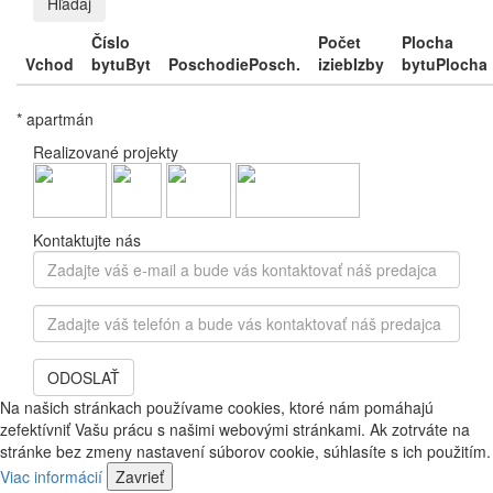
Hľadaj
Číslo
Počet
Plocha
Vchod
bytu
Byt
Poschodie
Posch.
izieb
Izby
bytu
Plocha
* apartmán
Realizované projekty
Kontaktujte nás
Zadajte
váš
e-
Zadajte
mail
váš
a
telefón
bude
ODOSLAŤ
a
vás
bude
Na našich stránkach používame cookies, ktoré nám pomáhajú
kontaktovať
vás
zefektívniť Vašu prácu s našimi webovými stránkami. Ak zotrváte na
náš
kontaktovať
stránke bez zmeny nastavení súborov cookie, súhlasíte s ich použitím.
predajca
náš
Viac informácií
Zavrieť
predajca