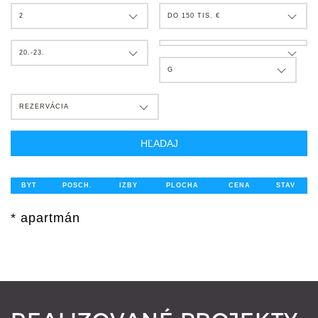
2
DO 150 TIS. €
20.-23.
G
REZERVÁCIA
HĽADAJ
BYT
POSCH.
IZBY
PLOCHA
CENA
STAV
* apartmán