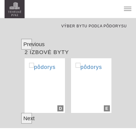
Tog
nav
VÝBER BYTU PODĽA PÔDORYSU
Previous
2 IZBOVÉ BYTY
D
E
Next