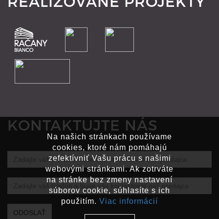
REALIZOVANÉ PROJEKTY
KONTAKTUJTE NÁS
Na našich stránkach používame
cookies, ktoré nám pomáhajú
Zadajte
zefektívniť Vašu prácu s našimi
webovými stránkami. Ak zotrváte
váš
na stránke bez zmeny nastavení
Zadajte
e-
súborov cookie, súhlasíte s ich
váš
mail
použitím.
Viac informácií
telefón
a
ODOSLAŤ