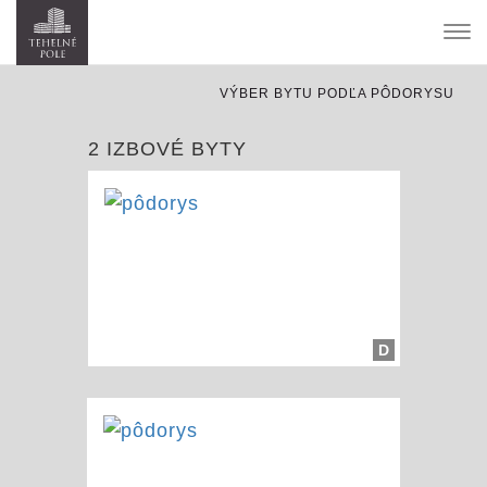
Tog
nav
VÝBER BYTU PODĽA PÔDORYSU
2 IZBOVÉ BYTY
D