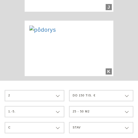
J
K
2
DO 150 TIS. €
1.-5.
25 - 50 M2
C
STAV