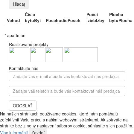
Hľadaj
Číslo
Počet
Plocha
Vchod
bytu
Byt
Poschodie
Posch.
izieb
Izby
bytu
Plocha
* apartmán
Realizované projekty
Kontaktujte nás
Zadajte
váš
e-
Zadajte
mail
váš
a
telefón
bude
ODOSLAŤ
a
vás
bude
Na našich stránkach používame cookies, ktoré nám pomáhajú
kontaktovať
vás
zefektívniť Vašu prácu s našimi webovými stránkami. Ak zotrváte na
náš
kontaktovať
stránke bez zmeny nastavení súborov cookie, súhlasíte s ich použitím.
predajca
náš
Viac informácií
Zavrieť