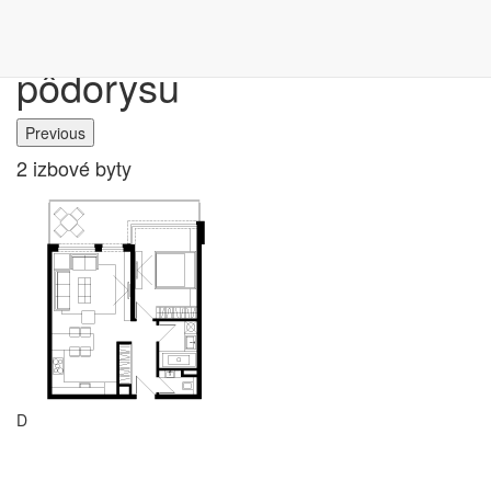
Výber bytu podľa
pôdorysu
Previous
2 izbové byty
G
D