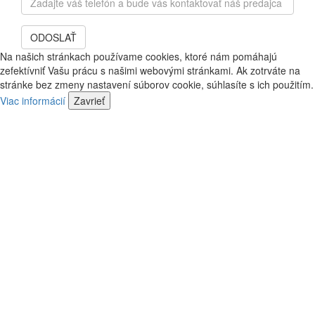
mail
váš
a
telefón
bude
ODOSLAŤ
a
vás
bude
Na našich stránkach používame cookies, ktoré nám pomáhajú
kontaktovať
vás
zefektívniť Vašu prácu s našimi webovými stránkami. Ak zotrváte na
náš
kontaktovať
stránke bez zmeny nastavení súborov cookie, súhlasíte s ich použitím.
predajca
náš
Viac informácií
Zavrieť
predajca