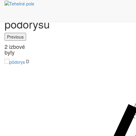
Výber bytu podľa
pôdorysu
Previous
2 izbové
byty
D