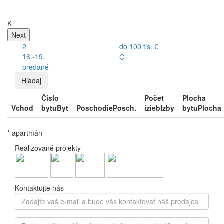
K
Next
2
do 100 tis. €
16.-19.
C
predané
Hľadaj
Číslo
Počet
Plocha
Vchod
bytu
Byt
Poschodie
Posch.
izieb
Izby
bytu
Plocha
* apartmán
Realizované projekty
Kontaktujte nás
Zadajte
váš
e-
Zadajte