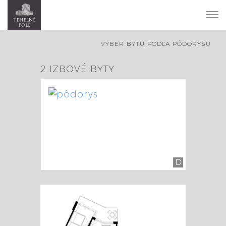
To
nav
VÝBER BYTU PODĽA PÔDORYSU
2 IZBOVÉ BYTY
D