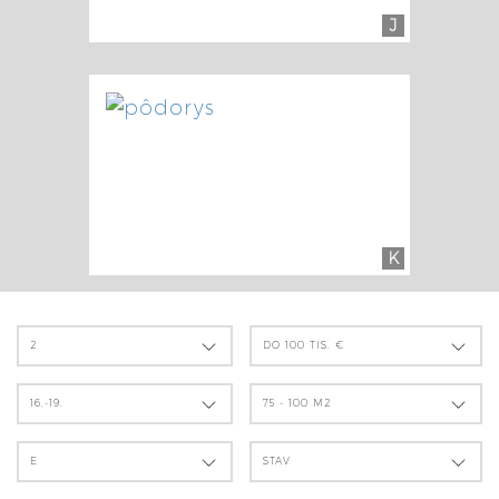
J
K
2
DO 100 TIS. €
16.-19.
75 - 100 M2
E
STAV