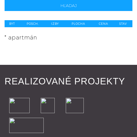
HĽADAJ
BYT
POSCH.
IZBY
PLOCHA
CENA
STAV
* apartmán
REALIZOVANÉ PROJEKTY