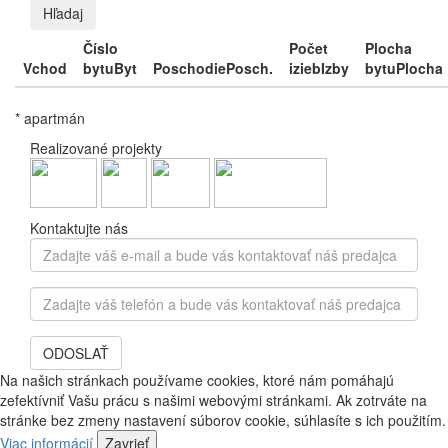
Hľadaj
Číslo
Počet
Plocha
Vchod
bytu
Byt
Poschodie
Posch.
izieb
Izby
bytu
Plocha
* apartmán
Realizované projekty
Kontaktujte nás
Zadajte
váš
e-
Zadajte
mail
váš
a
telefón
bude
ODOSLAŤ
a
vás
bude
Na našich stránkach používame cookies, ktoré nám pomáhajú
kontaktovať
vás
zefektívniť Vašu prácu s našimi webovými stránkami. Ak zotrváte na
náš
kontaktovať
stránke bez zmeny nastavení súborov cookie, súhlasíte s ich použitím.
predajca
náš
Viac informácií
Zavrieť