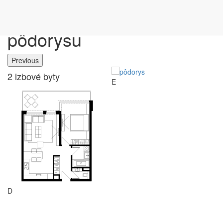
Výber bytu podľa
pôdorysu
Previous
2 izbové byty
E
G
D