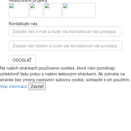
Realizované projekty
Kontaktujte nás
Zadajte
váš
e-
Zadajte
mail
váš
a
telefón
bude
ODOSLAŤ
a
vás
bude
Na našich stránkach používame cookies, ktoré nám pomáhajú
kontaktovať
vás
zefektívniť Vašu prácu s našimi webovými stránkami. Ak zotrváte na
náš
kontaktovať
stránke bez zmeny nastavení súborov cookie, súhlasíte s ich použitím.
predajca
náš
Viac informácií
Zavrieť
predajca