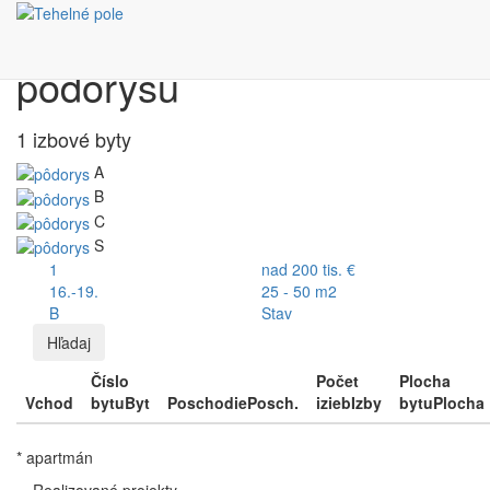
Výber bytu podľa
pôdorysu
1 izbové byty
A
B
C
S
1
nad 200 tis. €
16.-19.
25 - 50 m2
B
Stav
Hľadaj
Číslo
Počet
Plocha
Vchod
bytu
Byt
Poschodie
Posch.
izieb
Izby
bytu
Plocha
* apartmán