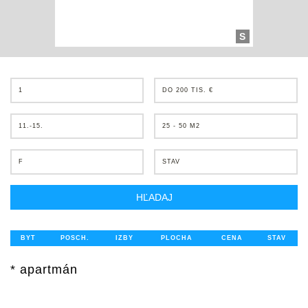
S
1
DO 200 TIS. €
11.-15.
25 - 50 M2
F
STAV
HĽADAJ
BYT
POSCH.
IZBY
PLOCHA
CENA
STAV
* apartmán