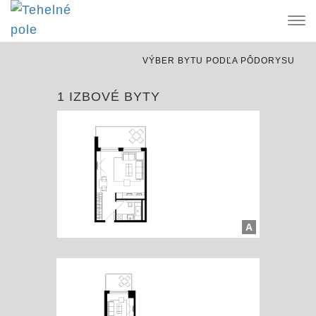
Tog
nav
VÝBER BYTU PODĽA PÔDORYSU
1 IZBOVÉ BYTY
A