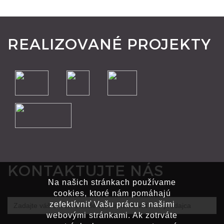
REALIZOVANÉ PROJEKTY
KONTAKTUJTE NÁS
Na našich stránkach používame
cookies, ktoré nám pomáhajú
Zadajte
zefektívniť Vašu prácu s našimi
webovými stránkami. Ak zotrváte
váš