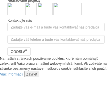
Realizované projekty
Kontaktujte nás
Zadajte
váš
e-
Zadajte
mail
váš
a
telefón
bude
ODOSLAŤ
a
vás
bude
Na našich stránkach používame cookies, ktoré nám pomáhajú
kontaktovať
vás
zefektívniť Vašu prácu s našimi webovými stránkami. Ak zotrváte na
náš
kontaktovať
stránke bez zmeny nastavení súborov cookie, súhlasíte s ich použitím.
predajca
náš
Viac informácií
Zavrieť
predajca