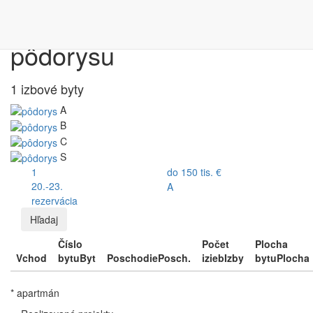
Výber bytu podľa
pôdorysu
1 izbové byty
A
B
C
S
1
do 150 tis. €
20.-23.
A
rezervácia
Hľadaj
Číslo
Počet
Plocha
Vchod
bytu
Byt
Poschodie
Posch.
izieb
Izby
bytu
Plocha
* apartmán