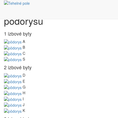
Výber bytu podľa
pôdorysu
1 izbové byty
A
B
C
S
2 izbové byty
D
E
G
H
I
J
K