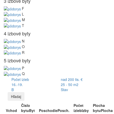
3 izbové byty
F
L
M
T
4 izbové byty
N
O
R
5 izbové byty
P
Q
Počet izieb
nad 200 tis. €
16.-19.
25 - 50 m2
B
Stav
Hľadaj
Číslo
Počet
Plocha
Vchod
bytu
Byt
Poschodie
Posch.
izieb
Izby
bytu
Plocha