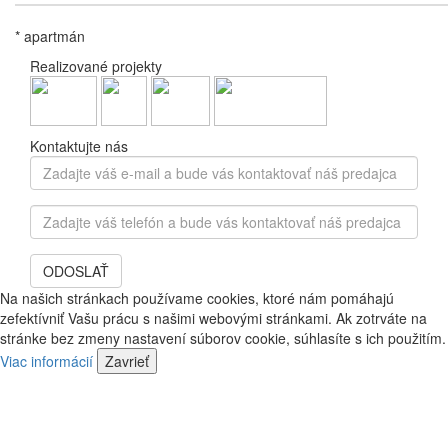
* apartmán
Realizované projekty
Kontaktujte nás
Zadajte
váš
e-
Zadajte
mail
váš
a
telefón
bude
ODOSLAŤ
a
vás
bude
Na našich stránkach používame cookies, ktoré nám pomáhajú
kontaktovať
vás
zefektívniť Vašu prácu s našimi webovými stránkami. Ak zotrváte na
náš
kontaktovať
stránke bez zmeny nastavení súborov cookie, súhlasíte s ich použitím.
predajca
náš
Viac informácií
Zavrieť
predajca