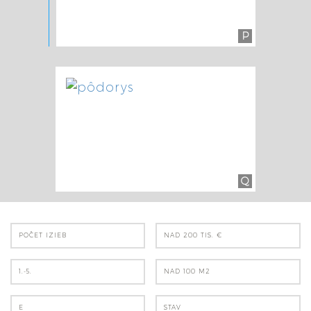
P
Q
POČET IZIEB
NAD 200 TIS. €
1.-5.
NAD 100 M2
E
STAV