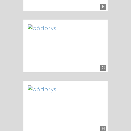
E
G
H