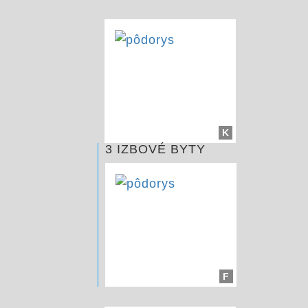
K
3 IZBOVÉ BYTY
F