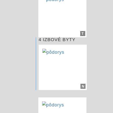
T
4 IZBOVÉ BYTY
N