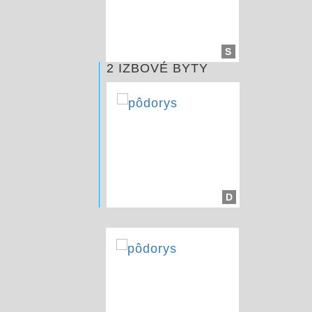
S
2 IZBOVÉ BYTY
D