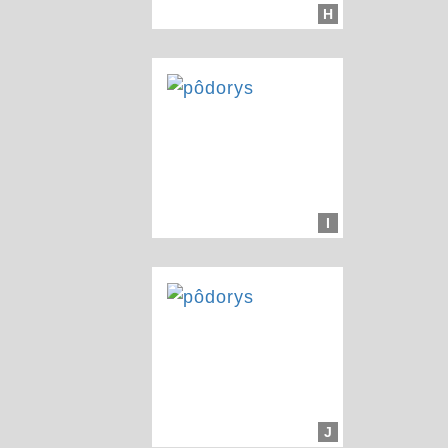
H
I
J