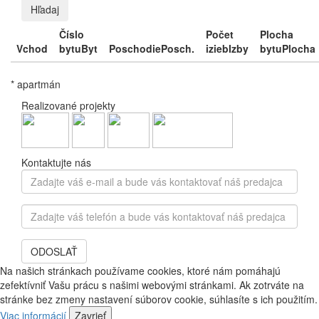
Hľadaj
Číslo
Počet
Plocha
Vchod
bytu
Byt
Poschodie
Posch.
izieb
Izby
bytu
Plocha
* apartmán
Realizované projekty
Kontaktujte nás
Zadajte
váš
e-
Zadajte
mail
váš
a
telefón
bude
ODOSLAŤ
a
vás
bude
Na našich stránkach používame cookies, ktoré nám pomáhajú
kontaktovať
vás
zefektívniť Vašu prácu s našimi webovými stránkami. Ak zotrváte na
náš
kontaktovať
stránke bez zmeny nastavení súborov cookie, súhlasíte s ich použitím.
predajca
náš
Viac informácií
Zavrieť