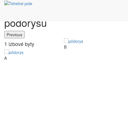
Výber bytu podľa
pôdorysu
Previous
1 izbové byty
B
C
A