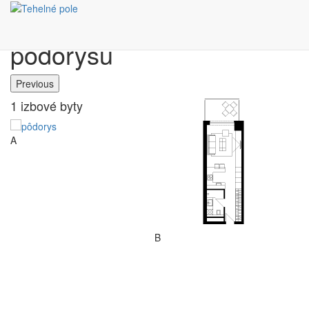
Výber bytu podľa
pôdorysu
Previous
1 izbové byty
C
A
B