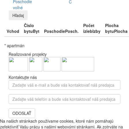
Poschodie
C
voľné
Hľadaj
Číslo
Počet
Plocha
Vchod
bytu
Byt
Poschodie
Posch.
izieb
Izby
bytu
Plocha
* apartmán
Realizované projekty
Kontaktujte nás
Zadajte
váš
e-
Zadajte
mail
váš
a
telefón
bude
ODOSLAŤ
a
vás
bude
Na našich stránkach používame cookies, ktoré nám pomáhajú
kontaktovať
vás
zefektívniť Vašu prácu s našimi webovými stránkami. Ak zotrváte na
náš