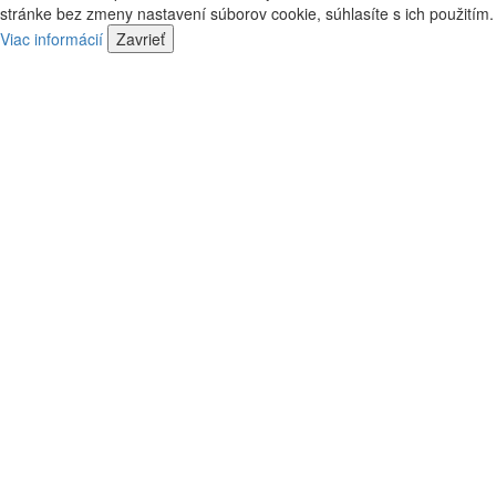
kontaktovať
stránke bez zmeny nastavení súborov cookie, súhlasíte s ich použitím.
predajca
náš
Viac informácií
Zavrieť
predajca