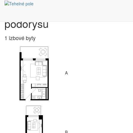
Výber bytu podľa
pôdorysu
1 izbové byty
A
B