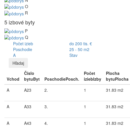
O
R
5 izbové byty
P
Q
Počet izieb
do 200 tis. €
Poschodie
25 - 50 m2
A
Stav
Hľadaj
Číslo
Počet
Plocha
Vchod
bytu
Byt
Poschodie
Posch.
izieb
Izby
bytu
Plocha
A
A23
2.
1
31.83 m2
A
A33
3.
1
31.83 m2
A
A43
4.
1
31.83 m2