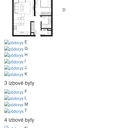
D
E
G
H
I
J
K
3 izbové byty
F
L
M
T
4 izbové byty
N