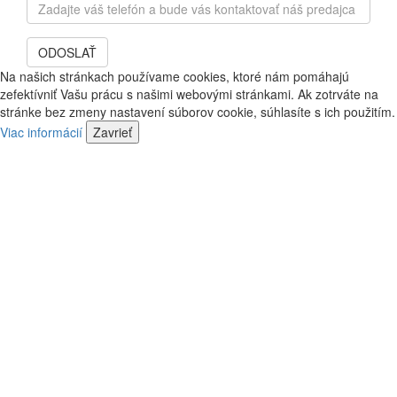
Zadajte
mail
váš
a
telefón
bude
ODOSLAŤ
a
vás
bude
Na našich stránkach používame cookies, ktoré nám pomáhajú
kontaktovať
vás
zefektívniť Vašu prácu s našimi webovými stránkami. Ak zotrváte na
náš
kontaktovať
stránke bez zmeny nastavení súborov cookie, súhlasíte s ich použitím.
predajca
náš
Viac informácií
Zavrieť
predajca