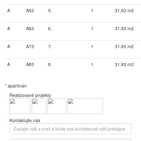
A
A53
5.
1
31.83 m2
A
A63
6.
1
31.83 m2
A
A73
7.
1
31.83 m2
A
A83
8.
1
31.83 m2
* apartmán
Realizované projekty
Kontaktujte nás
Zadajte
váš
e-