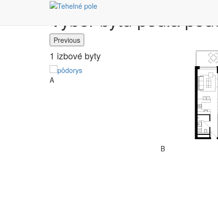
Výber bytu podľa pôd
Previous
1 izbové byty
A
B