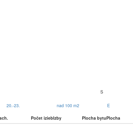
S
20.-23.
nad 100 m2
E
sch.
Počet izieb
Izby
Plocha bytu
Plocha