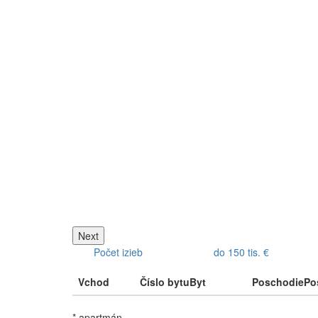
Next
Počet izieb
do 150 tis. €
Vchod
Číslo bytu
Byt
Poschodie
Po
* apartmán