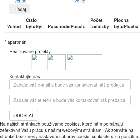
Vchod
voľné
Hľadaj
Číslo
Počet
Plocha
Vchod
bytu
Byt
Poschodie
Posch.
izieb
Izby
bytu
Plocha
* apartmán
Realizované projekty
Kontaktujte nás
Zadajte
váš
e-
Zadajte
mail
váš
a
telefón
bude
ODOSLAŤ
a
vás
bude
Na našich stránkach používame cookies, ktoré nám pomáhajú
kontaktovať
vás
zefektívniť Vašu prácu s našimi webovými stránkami. Ak zotrváte na
náš
kontaktovať
stránke bez zmeny nastavení súborov cookie, súhlasíte s ich použitím.
predajca