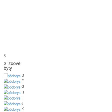
S
2 izbové
byty
D
E
G
H
I
J
K