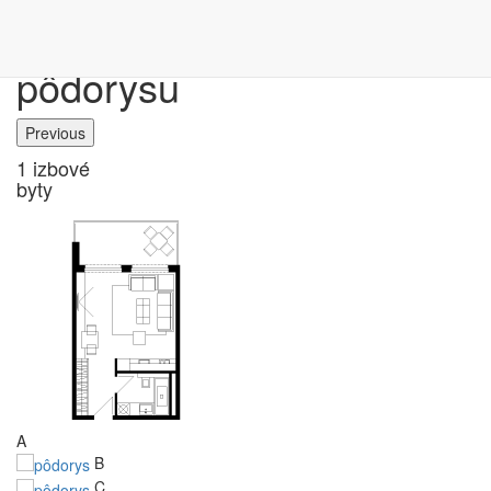
Výber bytu podľa
pôdorysu
Previous
1 izbové
byty
A
B
C