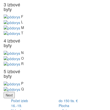
3 izbové
byty
F
L
M
T
4 izbové
byty
N
O
R
5 izbové
byty
P
Q
Next
Počet izieb
do 150 tis. €
16.-19.
Plocha