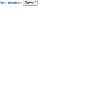
náš
Viac informácií
Zavrieť
predajca