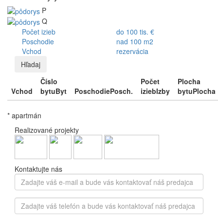
P
Q
Počet izieb
do 100 tis. €
Poschodie
nad 100 m2
Vchod
rezervácia
Hľadaj
Číslo
Počet
Plocha
Vchod
bytu
Byt
Poschodie
Posch.
izieb
Izby
bytu
Plocha
* apartmán
Realizované projekty
Kontaktujte nás
Zadajte
váš
e-
Zadajte
mail
váš
a