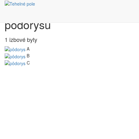
Výber bytu podľa
pôdorysu
1 izbové byty
A
B
C