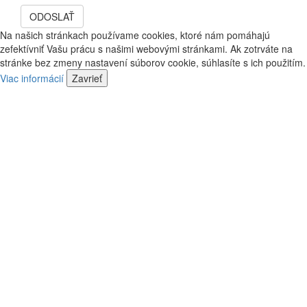
telefón
bude
ODOSLAŤ
a
vás
bude
Na našich stránkach používame cookies, ktoré nám pomáhajú
kontaktovať
vás
zefektívniť Vašu prácu s našimi webovými stránkami. Ak zotrváte na
náš
kontaktovať
stránke bez zmeny nastavení súborov cookie, súhlasíte s ich použitím.
predajca
náš
Viac informácií
Zavrieť
predajca