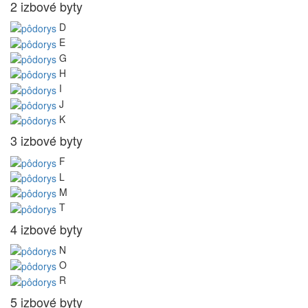
2 izbové byty
D
E
G
H
I
J
K
3 izbové byty
F
L
M
T
4 izbové byty
N
O
R
5 izbové byty