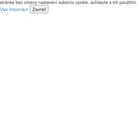
kontaktovať
stránke bez zmeny nastavení súborov cookie, súhlasíte s ich použitím.
predajca
náš
Viac informácií
Zavrieť
predajca