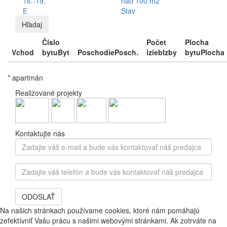
16.-19.
nad 100 m2
E
Stav
Hľadaj
Číslo
Počet
Plocha
Vchod
bytu
Byt
Poschodie
Posch.
izieb
Izby
bytu
Plocha
* apartmán
Realizované projekty
Kontaktujte nás
Zadajte
váš
e-
Zadajte
mail
váš
a
telefón
bude
ODOSLAŤ
a
vás
bude
Na našich stránkach používame cookies, ktoré nám pomáhajú
kontaktovať
vás
zefektívniť Vašu prácu s našimi webovými stránkami. Ak zotrváte na
náš