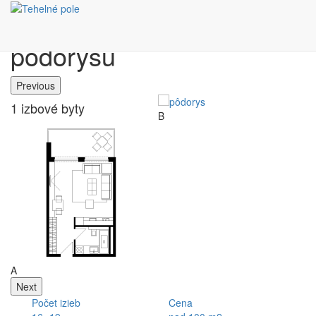
Výber bytu podľa
pôdorysu
Previous
1 izbové byty
B
C
A
Next
Počet izieb
Cena